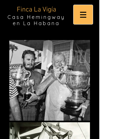
Finca La Vigía
Casa Hemingway
en La Habana